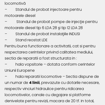
locomotivă
–
Standul de probat injectoare pentru
motoarele diesel
–
Standul de probat pompe de injecţie pentru
motoarele diesel tip 6 LDA 28 şi tip 12 LDA 28
–
Standul de probat instalaţiile INDUSI
–
Stand reostat LDE
Pentru buna functionare a activitatii, cat si pentru
respectarea cerintelor privind calitatea mediului,
sectia de reparatii a fost structurata in :
–
hala vopsitorie – dotata conform cerintelor
Uniunii Europene
–
hala reparatii locomotive –
Sectia dispune de
un numar de
4 linii
, prevazute cu dotarile necesare,
respectiv vinciuri hidraulice pentru ridicarea
locomotivelor, canale cu degajare si platforme
denivelate pentru revizii, macara de 20 tf. In total,