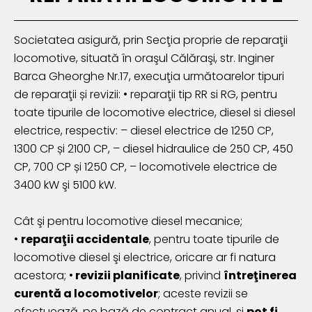
Societatea asigură, prin Secţia proprie de reparaţii
locomotive, situată în oraşul Călăraşi, str. Inginer
Barca Gheorghe Nr.17, execuţia următoarelor tipuri
de reparaţii și revizii: • reparaţii tip RR si RG, pentru
toate tipurile de locomotive electrice, diesel si diesel
electrice, respectiv: – diesel electrice de 1250 CP,
1300 CP și 2100 CP, – diesel hidraulice de 250 CP, 450
CP, 700 CP și 1250 CP, – locomotivele electrice de
3400 kW şi 5100 kW.
Cât şi pentru locomotive diesel mecanice;
•
reparaţii accidentale
, pentru toate tipurile de
locomotive diesel şi electrice, oricare ar fi natura
acestora; •
revizii planificate
, privind
întreţinerea
curentă a locomotivelor
; aceste revizii se
efectuează, pe bază de contract anual, şi
pot fi