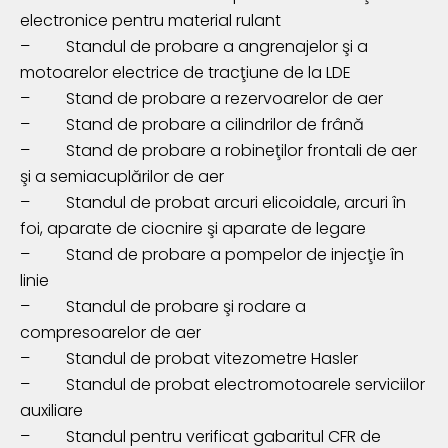
electronice pentru material rulant
–
Standul de probare a angrenajelor şi a
motoarelor electrice de tracţiune de la LDE
–
Stand de probare a rezervoarelor de aer
–
Stand de probare a cilindrilor de fr
â
n
ă
–
Stand de probare a robineţilor frontali de aer
şi a semiacuplărilor de aer
–
Standul de probat arcuri elicoidale, arcuri în
foi, aparate de ciocnire şi aparate de legare
–
Stand de probare a pompelor de injec
ţ
ie
î
n
linie
–
Standul de probare şi rodare a
compresoarelor de aer
–
Standul de probat vitezometre Hasler
–
Standul de probat electromotoarele serviciilor
auxiliare
–
Standul pentru verificat gabaritul CFR de