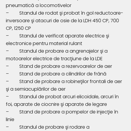
pneumatică a locomotivelor
–
Standul de rodat
ş
i probat
î
n gol reductoare-
inversoare şi atacuri de osie de la LDH 450 CP, 700
CP, 1250 CP
–
Standul de verificat aparate electrice
ş
i
electronice pentru material rulant
–
Standul de probare a angrenajelor şi a
motoarelor electrice de tracţiune de la LDE
–
Stand de probare a rezervoarelor de aer
–
Stand de probare a cilindrilor de fr
â
n
ă
–
Stand de probare a robineţilor frontali de aer
şi a semiacuplărilor de aer
–
Standul de probat arcuri elicoidale, arcuri în
foi, aparate de ciocnire şi aparate de legare
–
Stand de probare a pompelor de injec
ţ
ie
î
n
linie
–
Standul de probare şi rodare a