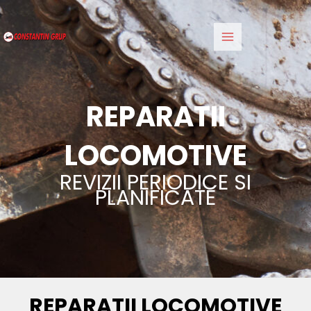
Skip
Main
to
Menu
content
REPARATII
LOCOMOTIVE
REVIZII PERIODICE SI
PLANIFICATE
REPARATII LOCOMOTIVE