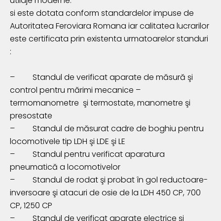
utilaje moderne.
si este dotata conform standardelor impuse de
Autoritatea Feroviara Romana iar calitatea lucrarilor
este certificata prin existenta urmatoarelor standuri
:
–
Standul de verificat aparate de măsură şi
control pentru mărimi mecanice –
termomanometre şi termostate, manometre şi
presostate
–
Standul de măsurat cadre de boghiu pentru
locomotivele tip LDH şi LDE şi LE
– Standul pentru verificat aparatura
pneumatică a locomotivelor
–
Standul de rodat
ş
i probat
î
n gol reductoare-
inversoare şi atacuri de osie de la LDH 450 CP, 700
CP, 1250 CP
–
Standul de verificat aparate electrice
ş
i