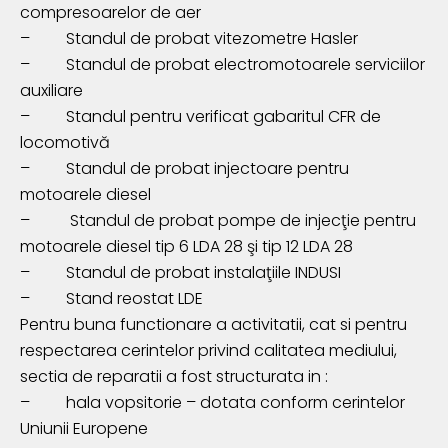
compresoarelor de aer
–
Standul de probat vitezometre Hasler
–
Standul de probat electromotoarele serviciilor
auxiliare
–
Standul pentru verificat gabaritul CFR de
locomotivă
–
Standul de probat injectoare pentru
motoarele diesel
–
Standul de probat pompe de injecţie pentru
motoarele diesel tip 6 LDA 28 şi tip 12 LDA 28
–
Standul de probat instalaţiile INDUSI
–
Stand reostat LDE
Pentru buna functionare a activitatii, cat si pentru
respectarea cerintelor privind calitatea mediului,
sectia de reparatii a fost structurata in :
–
hala vopsitorie – dotata conform cerintelor
Uniunii Europene