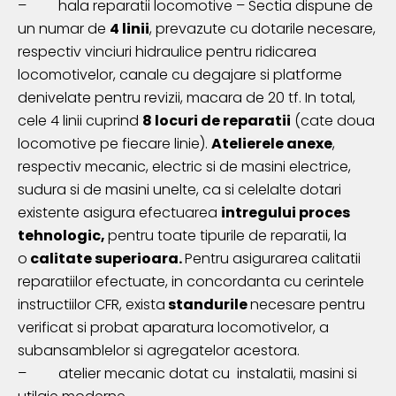
–
hala reparatii locomotive –
Sectia dispune de
un numar de
4 linii
, prevazute cu dotarile necesare,
respectiv vinciuri hidraulice pentru ridicarea
locomotivelor, canale cu degajare si platforme
denivelate pentru revizii, macara de 20 tf. In total,
cele 4 linii cuprind
8 locuri de reparatii
(cate doua
locomotive pe fiecare linie).
Atelierele anexe
,
respectiv mecanic, electric si de masini electrice,
sudura si de masini unelte, ca si celelalte dotari
existente asigura efectuarea
intregului proces
tehnologic,
pentru toate tipurile de reparatii, la
o
calitate superioara.
Pentru asigurarea calitatii
reparatiilor efectuate, in concordanta cu cerintele
instructiilor CFR, exista
standurile
necesare pentru
verificat si probat aparatura locomotivelor, a
subansamblelor si agregatelor acestora.
–
atelier mecanic dotat cu instalatii, masini si