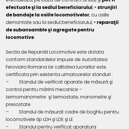
efectuate şi la sediul beneficiarului
; •
strunjiri
de bandaje la osiile locomotivelor
, cu osiile
demontate sau la sediul beneficiarului; •
reparaţii
de subansamble şi agregate pentru
locomotive
.
Sectia de Reparatii Locomotive este dotata
conform standardelor impuse de Autoritatea
Feroviara Romana iar calitatea lucrarilor este
certificata prin existenta urmatoarelor standuri :
–
Standul de verificat aparate de măsură şi
control pentru mărimi mecanice –
termomanometre şi termostate, manometre şi
presostate
–
Standul de măsurat cadre de boghiu pentru
locomotivele tip LDH şi LDE şi LE
– Standul pentru verificat aparatura