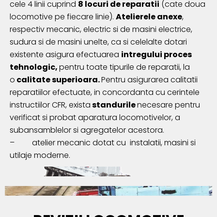
cele 4 linii cuprind
8 locuri de reparatii
(cate doua
locomotive pe fiecare linie).
Atelierele anexe
,
respectiv mecanic, electric si de masini electrice,
sudura si de masini unelte, ca si celelalte dotari
existente asigura efectuarea
intregului proces
tehnologic,
pentru toate tipurile de reparatii, la
o
calitate superioara.
Pentru asigurarea calitatii
reparatiilor efectuate, in concordanta cu cerintele
instructiilor CFR, exista
standurile
necesare pentru
verificat si probat aparatura locomotivelor, a
subansamblelor si agregatelor acestora.
–
atelier mecanic dotat cu instalatii, masini si
utilaje moderne.